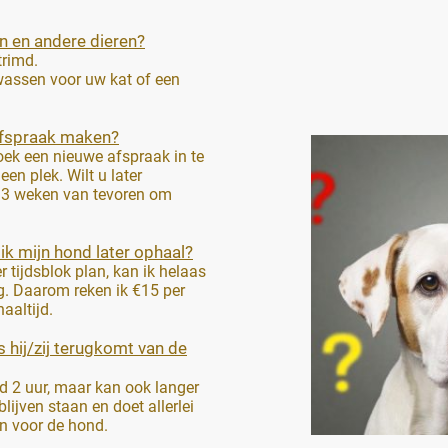
en en andere dieren?
trimd.
wassen voor uw kat of een
afspraak maken?
oek een nieuwe afspraak in te
en plek. Wilt u later
 à 3 weken van tevoren om
ik mijn hond later ophaal?
 tijdsblok plan, kan ik helaas
g. Daarom reken ik €15 per
aaltijd.
 hij/zij terugkomt van de
d 2 uur, maar kan ook langer
blijven staan en doet allerlei
jn voor de hond.