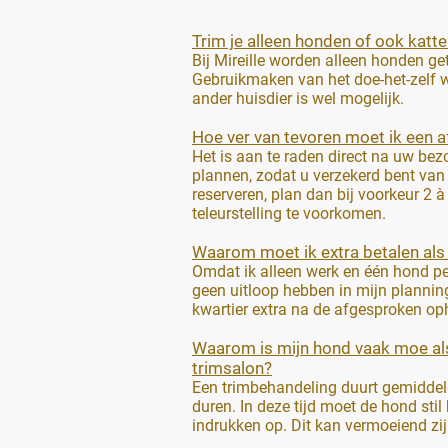
Trim je alleen honden of ook katt
Bij Mireille worden alleen honden ge
Gebruikmaken van het doe-het-zelf 
ander huisdier is wel mogelijk.
Hoe ver van tevoren moet ik een 
Het is aan te raden direct na uw bez
plannen, zodat u verzekerd bent van e
reserveren, plan dan bij voorkeur 2
teleurstelling te voorkomen.
Waarom moet ik extra betalen als 
Omdat ik alleen werk en één hond per
geen uitloop hebben in mijn plannin
kwartier extra na de afgesproken oph
Waarom is mijn hond vaak moe als
trimsalon?
Een trimbehandeling duurt gemiddel
duren. In deze tijd moet de hond stil 
indrukken op. Dit kan vermoeiend zi